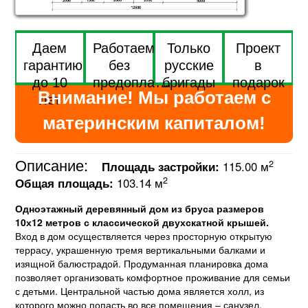
Даем
Работаем
Только
Проект
гарантию
без
русские
в
до 10
предоплаты
бригады
подарок
Внимание! Мы работаем с
лет
материнским капиталом!
Описание:
2
Площадь застройки:
115.00 м
2
Общая площадь:
103.14 м
Одноэтажный деревянный дом из бруса размеров
10х12 метров с классической двухскатной крышей.
Вход в дом осуществляется через просторную открытую
террасу, украшенную тремя вертикальными балками и
изящной балюстрадой. Продуманная планировка дома
позволяет организовать комфортное проживание для семьи
с детьми. Центральной частью дома является холл, из
которого можно попасть во все помещения – санузел,