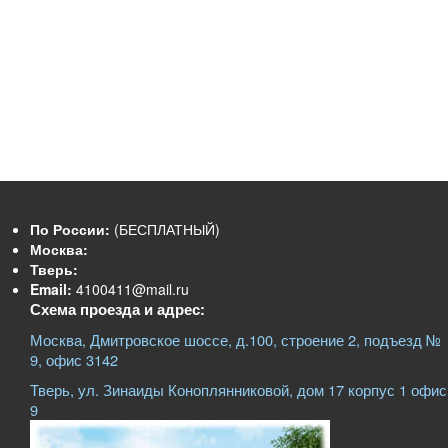
По России:
(БЕСПЛАТНЫЙ)
Москва:
Тверь:
Email:
4100411@mail.ru
Схема проезда и адрес:
Москва, Дмитровское шоссе, д.100, строение 2, подъезд №
9, офис 3142
Тверь, ул. Зинаиды Коноплянниковой, дом 17 корпус 1 офис
9