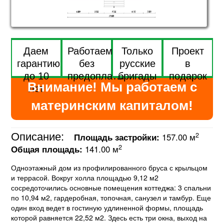
Даем
Работаем
Только
Проект
гарантию
без
русские
в
до 10
предоплаты
бригады
подарок
Внимание! Мы работаем с
лет
материнским капиталом!
Описание:
2
Площадь застройки:
157.00 м
2
Общая площадь:
141.00 м
Одноэтажный дом из профилированного бруса с крыльцом
и террасой. Вокруг холла площадью 9,12 м2
сосредоточились основные помещения коттеджа: 3 спальни
по 10,94 м2, гардеробная, топочная, санузел и тамбур. Еще
один вход ведет в гостиную удлиненной формы, площадь
которой равняется 22,52 м2. Здесь есть три окна, выход на